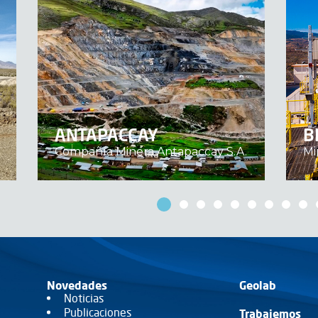
ANTAPACCAY
B
Compañía Minera Antapaccay S.A.
Mi
Novedades
Geolab
Noticias
Publicaciones
Trabajemos