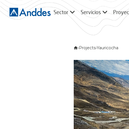
Sector
Servicios
Proyec
›
Projects
›
Yauricocha