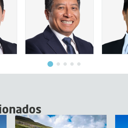
VER MÁS
V
cionados